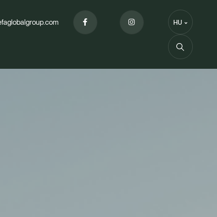
efaglobalgroup.com
HU