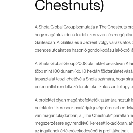
Chestnuts)
A Shefa Global Group bemutatja a The Chestnuts proje
hogy magántulajdonú földet szerezzen, és megépítse 
Galileában. A Galilea és a Jezréel-völgy varázslatos p
csendes utcákat és hasonló gondolkodású lakókból ál
A Shefa Global Group 2008 óta fektet be aktívan Kfa
több mint 100 dunam (kb. 10 hektár) földterületet vásár
tapasztalat teszi lehetővé a Shefa számára, hogy str
potenciállal rendelkező területeket kutasson fel ügyf
A projektet olyan magánbefektetők számára hoztuk lé
befektetést keresnek családjuk jövője érdekében. Mi
van magántulajdonban, a „The Chestnuts” páratlan leh
megszerzésére egy rendkívül keresett lokációban, ahol
az ingatlanok értéknövekedéséből is profitálhatnak.