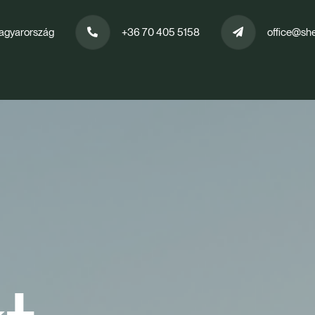
agyarország
+36 70 405 5158
office@sh