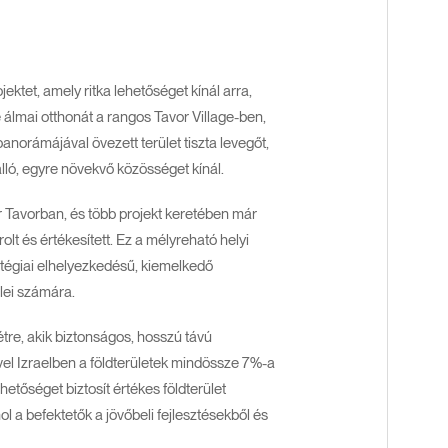
ktet, amely ritka lehetőséget kínál arra,
álmai otthonát a rangos Tavor Village-ben,
anorámájával övezett terület tiszta levegőt,
ló, egyre növekvő közösséget kínál.
r Tavorban, és több projekt keretében már
olt és értékesített. Ez a mélyreható helyi
atégiai elhelyezkedésű, kiemelkedő
elei számára.
tre, akik biztonságos, hosszú távú
vel Izraelben a földterületek mindössze 7%-a
etőséget biztosít értékes földterület
 a befektetők a jövőbeli fejlesztésekből és