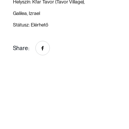
Helyszín:
Kfar Tavor (Tavor Village),
Galilea, Izrael
Státusz:
Elérhető
Share