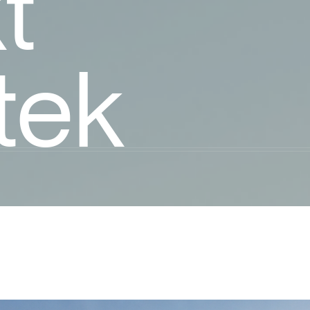
t
tek